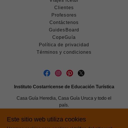
Viajes Icetur
Clientes
Profesores
Contáctenos
GuidesBoard
CopeGuía
Política de privacidad
Términos y condiciones
Instituto Costarricense de Educación Turística
Casa Guía Heredia, Casa Guía Uruca y todo el
país.
506 2560-4842
/
2560
- GUIA /
8884-9420
Este sitio web utiliza cookies