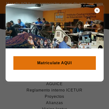
Haz clic AQUI para conocer los cursos de este mes para
certificarse o recertificarse
Inicio
Calendario Anual
Cursos
Matriculate AQUI
Volcán Turrialba
Icetur Virtual
Inversión
AGUICE
Reglamento interno ICETUR
Proyectos
Alianzas